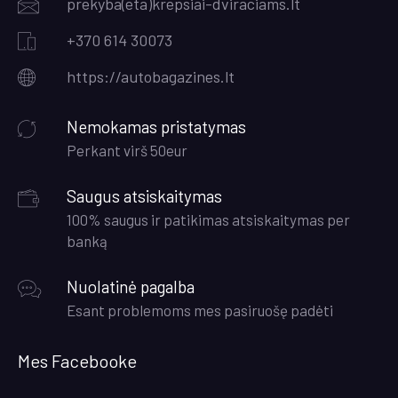
prekyba(eta)krepsiai-dviraciams.lt
+370 614 30073
https://autobagazines.lt
Nemokamas pristatymas
Perkant virš 50eur
Saugus atsiskaitymas
100% saugus ir patikimas atsiskaitymas per
banką
Nuolatinė pagalba
Esant problemoms mes pasiruošę padėti
Mes Facebooke