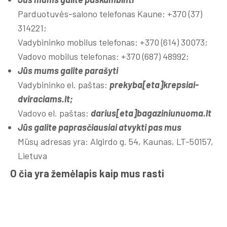
Parduotuvės-salono telefonas Kaune: +370 (37)
314221;
Vadybininko mobilus telefonas: +370 (614) 30073;
Vadovo mobilus telefonas: +370 (687) 48992;
Jūs mums galite parašyti
Vadybininko el. paštas:
prekyba[eta]krepsiai-
dviraciams.lt;
Vadovo el. paštas:
darius[eta]bagaziniunuoma.lt
Jūs galite paprasčiausiai atvykti pas mus
Mūsų adresas yra: Algirdo g. 54, Kaunas, LT-50157,
Lietuva
O čia yra žemėlapis kaip mus rasti