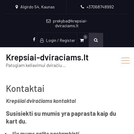
Algirdo 54, Kaunas
+37068748992
prekyba@krepsiai-
dviraciams.lt
0
Login / Register
facebook
Krepsiai-dviraciams.lt
Patogiam keliavimui dviračiu…
Kontaktai
Krepšiai dviračiams kontaktai
Susisiekti su mumis yra paprasta kaip du
kart du.
Jūs mums galite paskambinti