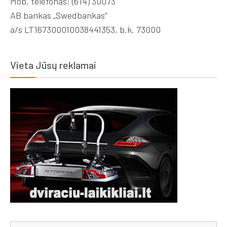
Mob. telefonas: (614) 30073
AB bankas „Swedbankas”
a/s LT167300010038441353, b.k. 73000
Vieta Jūsų reklamai