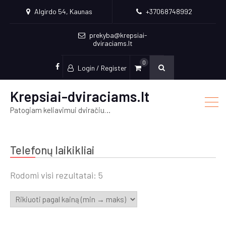
Algirdo 54, Kaunas
+37068748992
prekyba@krepsiai-
dviraciams.lt
0
Login / Register
facebook
Krepsiai-dviraciams.lt
Patogiam keliavimui dviračiu…
Telefonų laikikliai
Rūšiuojama
Rodomi visi rezultatai: 5
pagal
kainą:
nuo