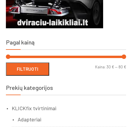
Pagal kainą
Min
Ma
Kaina:
30 €
—
80 €
FILTRUOTI
kai
kai
Prekių kategorijos
KLICKfix tvirtinimai
Adapteriai