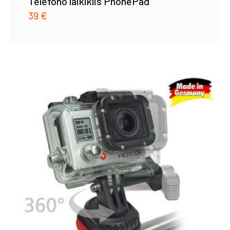
Telefono laikiklis PhonePad
39
€