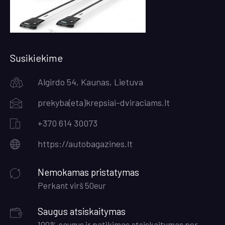
Susikiekime
Algirdo 54, Kaunas, Lietuva
prekyba(eta)krepsiai-dviraciams.lt
+370 614 30073
https://autobagazines.lt
Nemokamas pristatymas
Perkant virš 50eur
Saugus atsiskaitymas
100% saugus ir patikimas atsiskaitymas per