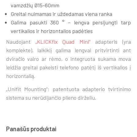
vamzdžių Ø15-60mm
Greitai nuimamas ir uždedamas viena ranka
Galima pasukti 360 ° – lengva persijungti tarp
vertikalios ir horizontalios padėties
Naudojant
„KLICKfix Quad Mini“
adapteris (yra
komplekte), laikiklį galima lengvai pritvirtinti ant
dviračio vairo ar rėmo, o integruota sukama mova
leidžia greitai pakeisti telefono patėtį iš vertikalios į
horizontalią.
„Unifit Mounting“: patentuota adapterio tvirtinimo
sistema su nerūdijančio plieno dirželiu.
Panašūs produktai