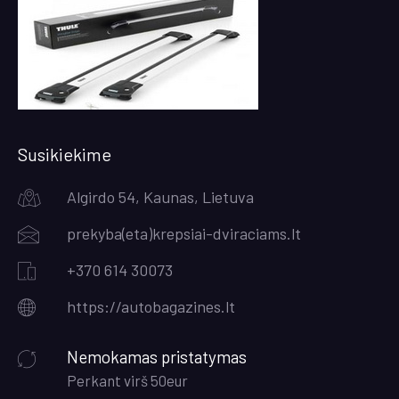
Susikiekime
Algirdo 54, Kaunas, Lietuva
prekyba(eta)krepsiai-dviraciams.lt
+370 614 30073
https://autobagazines.lt
Nemokamas pristatymas
Perkant virš 50eur