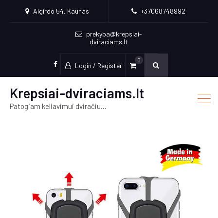
Algirdo 54, Kaunas
+37068748992
prekyba@krepsiai-
dviraciams.lt
0
Login / Register
facebook
Krepsiai-dviraciams.lt
Patogiam keliavimui dviračiu…