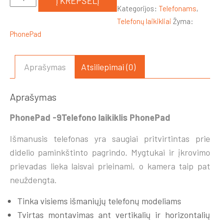
Į KREPŠELĮ
kiekis:
Kategorijos:
Telefonams
,
Telefono
Telefonų laikikliai
Žyma:
laikiklis
PhonePad
PhonePad
Aprašymas
Atsiliepimai (0)
Aprašymas
PhonePad -9Telefono laikiklis PhonePad
Išmanusis telefonas yra saugiai pritvirtintas prie
didelio paminkštinto pagrindo. Mygtukai ir įkrovimo
prievadas lieka laisvai prieinami, o kamera taip pat
neuždengta.
Tinka visiems išmaniųjų telefonų modeliams
Tvirtas montavimas ant vertikalių ir horizontalių