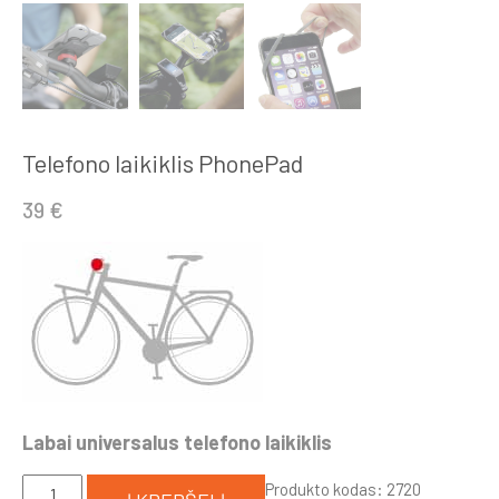
Telefono laikiklis PhonePad
39
€
Labai universalus telefono laikiklis
produkto
Produkto kodas:
2720