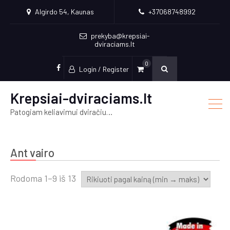
Algirdo 54, Kaunas
+37068748992
prekyba@krepsiai-
dviraciams.lt
0
Login / Register
facebook
Krepsiai-dviraciams.lt
Patogiam keliavimui dviračiu…
Ant vairo
Rūšiuojama
Rodoma 1–9 iš 13
pagal
kainą:
nuo