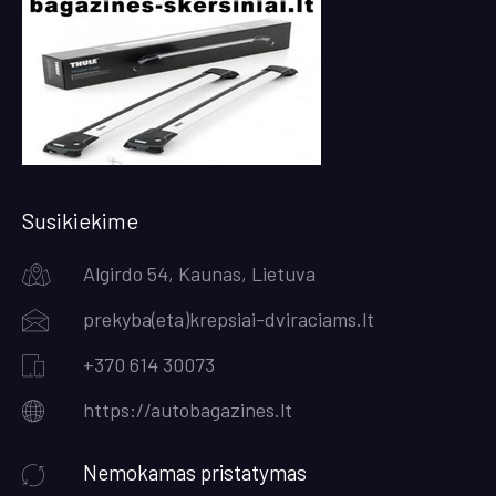
Susikiekime
Algirdo 54, Kaunas, Lietuva
prekyba(eta)krepsiai-dviraciams.lt
+370 614 30073
https://autobagazines.lt
Nemokamas pristatymas