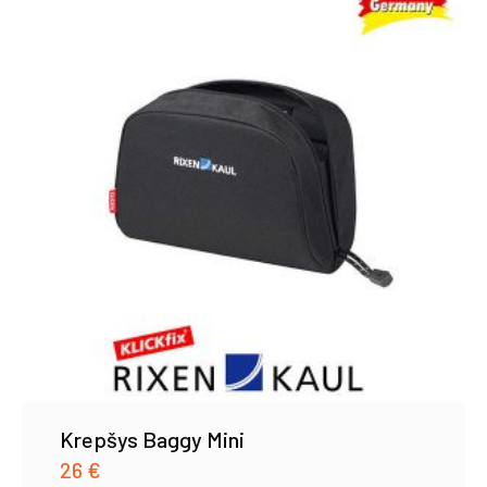
mažos
iki
didelės
Krepšys Baggy Mini
26
€