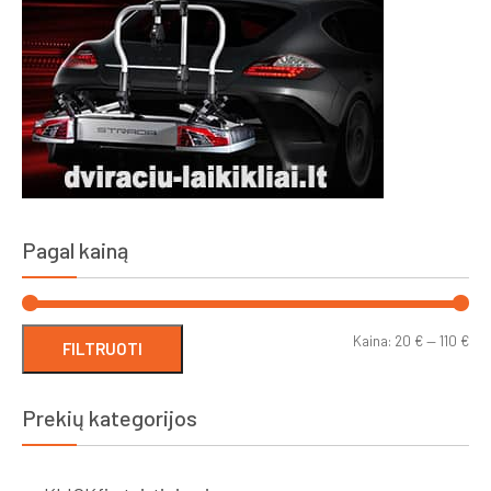
Pagal kainą
Min
Ma
Kaina:
20 €
—
110 €
FILTRUOTI
kai
kai
Prekių kategorijos