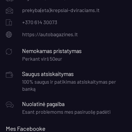
prekyba(eta)krepsiai-dviraciams.lt
+370 614 30073
https://autobagazines.lt
Nemokamas pristatymas
Perkant virš 50eur
Saugus atsiskaitymas
100% saugus ir patikimas atsiskaitymas per
banką
Nuolatinė pagalba
Esant problemoms mes pasiruošę padėti
Mes Facebooke