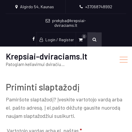
Algirdo 54, Kaunas
+37068748992
prekyba@krepsiai-
dviraciams.lt
0
Login / Register
facebook
Krepsiai-dviraciams.lt
Patogiam keliavimui dviračiu…
Priminti slaptažodį
Pamiršote slaptažodį? Įveskite vartotojo vardą arba
el. pašto adresą. Į el.pašto dėžutę gausite nuorodą
naujam slaptažodžiui susikurti.
Privalomas
Vartotojo vardas arba el. paštas
*