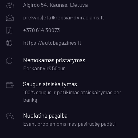
Algirdo 54, Kaunas, Lietuva
prekyba(eta)krepsiai-dviraciams.lt
+370 614 30073
https://autobagazines.lt
Nemokamas pristatymas
Perkant virš 50eur
Saugus atsiskaitymas
100% saugus ir patikimas atsiskaitymas per
banką
Nuolatinė pagalba
Esant problemoms mes pasiruošę padėti