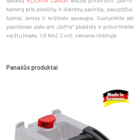
laikikliu
KLICKfix
CamOn
leidžia pritvirtinti „GoPro“
kamerą prie plokščių ir išlenktų paviršių, pavyzdžiui,
šalmai, lentos ir krūtinės apsaugos. Sustumkite abi
plastikines dalis ant „GoPro“ plokštės ir pritvirtinkite
varžtu (maks. 1,5 Nm). 2 vnt. viename rinkinyje
Panašūs produktai