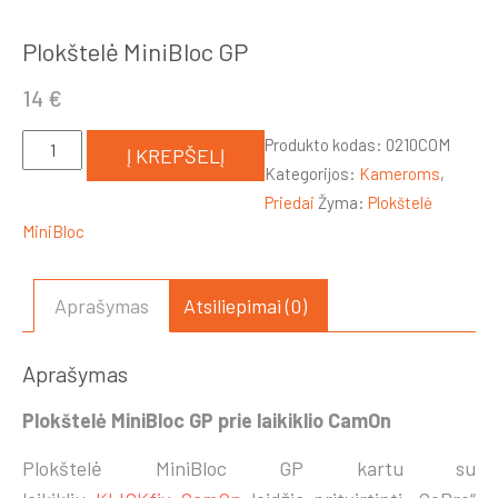
Plokštelė MiniBloc GP
14
€
produkto
Produkto kodas:
0210COM
Į KREPŠELĮ
kiekis:
Kategorijos:
Kameroms
,
Plokštelė
Priedai
Žyma:
Plokštelė
MiniBloc
MiniBloc
GP
Aprašymas
Atsiliepimai (0)
Aprašymas
Plokštelė MiniBloc GP prie laikiklio CamOn
Plokštelė MiniBloc GP kartu su