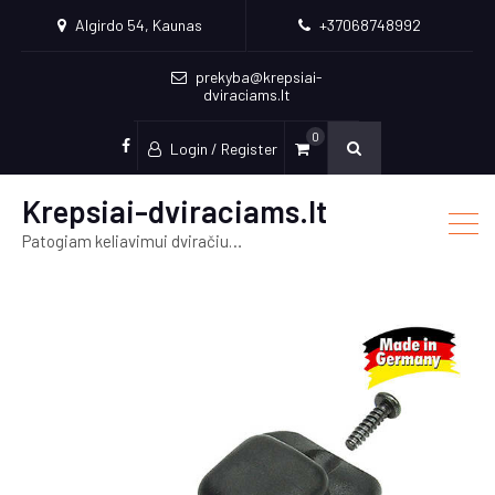
Algirdo 54, Kaunas
+37068748992
prekyba@krepsiai-
dviraciams.lt
0
Login / Register
facebook
Krepsiai-dviraciams.lt
Patogiam keliavimui dviračiu…